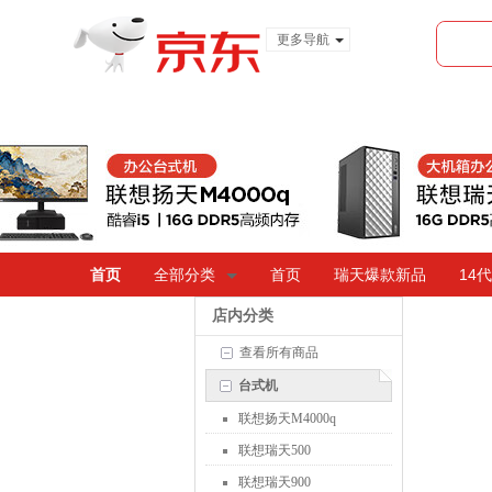
更多导航
服装城
食品
金融
首页
全部分类
首页
瑞天爆款新品
14
店内分类
查看所有商品
台式机
联想扬天M4000q
联想瑞天500
联想瑞天900