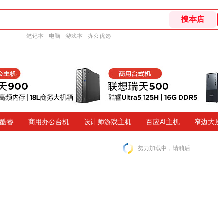
笔记本
电脑
游戏本
办公优选
代酷睿
商用办公台机
设计师游戏主机
百应AI主机
窄边大
努力加载中，请稍后...