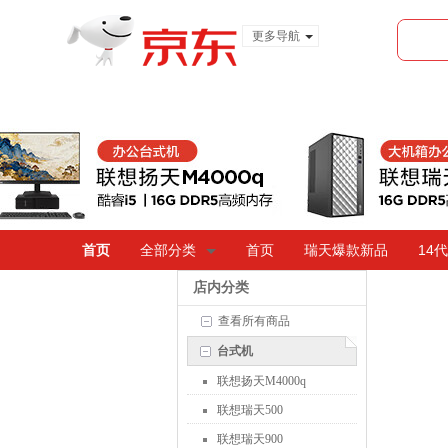
更多导航
服装城
食品
金融
首页
全部分类
首页
瑞天爆款新品
14
店内分类
查看所有商品
台式机
联想扬天M4000q
联想瑞天500
联想瑞天900