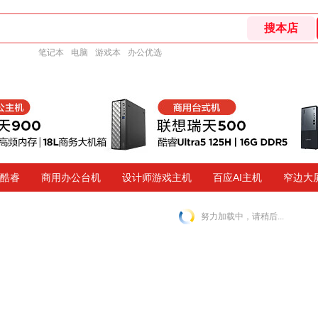
笔记本
电脑
游戏本
办公优选
代酷睿
商用办公台机
设计师游戏主机
百应AI主机
窄边大
努力加载中，请稍后...