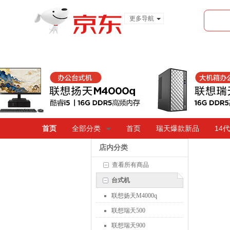
更多导航
服装城
食品
金融
首页
全部分类
首页
瑞天爆款新品
14
店内分类
查看所有商品
台式机
联想扬天M4000q
联想瑞天500
联想瑞天900