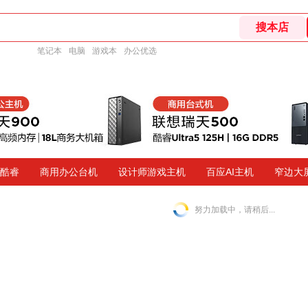
笔记本
电脑
游戏本
办公优选
代酷睿
商用办公台机
设计师游戏主机
百应AI主机
窄边大
努力加载中，请稍后...